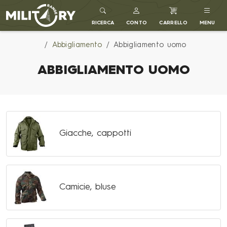
MILITARY RANGE IT
RICERCA
CONTO
CARRELLO
MENU
Abbigliamento
Abbigliamento uomo
ABBIGLIAMENTO UOMO
Giacche, cappotti
Camicie, bluse