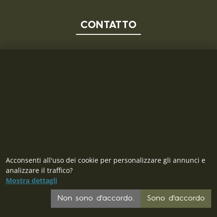
CONTATTO
MILITARY RANGE S.R.L.
Tržní 330, Litvínov, 436 01
Repubblica Ceca
ID: 28719166, P.IVA (VAT): CZ28719166
Contatto
Acconsenti all'uso dei cookie per personalizzare gli annunci e
analizzare il traffico?
Mostra dettagli
Non sono d'accordo.
Sono d'accordo