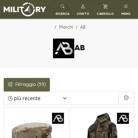
MILITARY RANGE IT
RICERCA
CONTO
CARRELLO
MENU
Marchi
AB
AB
Filtraggio
(59)