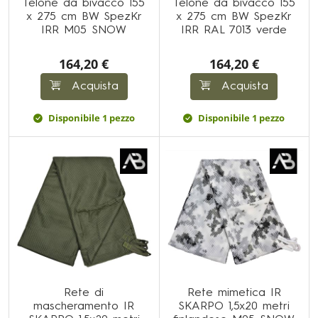
Telone da bivacco 155
Telone da bivacco 155
x 275 cm BW SpezKr
x 275 cm BW SpezKr
IRR M05 SNOW
IRR RAL 7013 verde
164,20 €
164,20 €
Acquista
Acquista
Disponibile 1 pezzo
Disponibile 1 pezzo
Rete di
Rete mimetica IR
mascheramento IR
SKARPO 1,5x20 metri