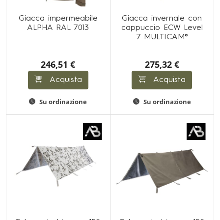
Giacca impermeabile
Giacca invernale con
ALPHA RAL 7013
cappuccio ECW Level
7 MULTICAM®
246,51 €
275,32 €
Acquista
Acquista
Su ordinazione
Su ordinazione