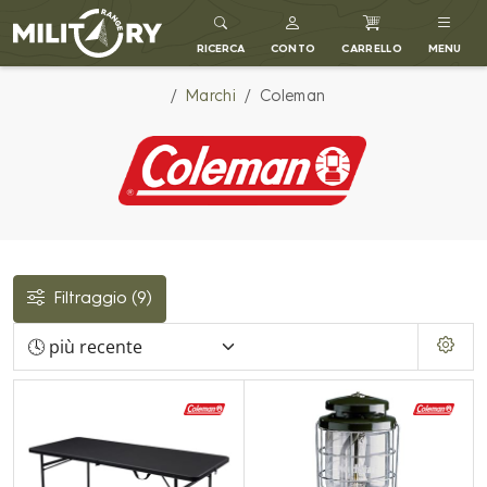
MILITARY RANGE IT
RICERCA
CONTO
CARRELLO
MENU
Marchi
Coleman
Filtraggio
(9)