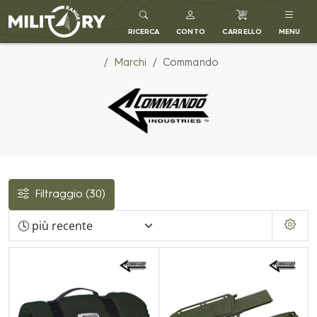
MILITARY RANGE IT
RICERCA
CONTO
CARRELLO
MENU
Marchi
Commando
Filtraggio
(30)