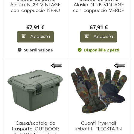
Alaska N-2B VINTAGE
Alaska N-2B VINTAGE
con cappuccio NERO
con cappuccio VERDE
67,91 €
67,91 €
Acquista
Acquista
Su ordinazione
Disponibile 2 pezzi
Cassa/scatola da
Guanti invernali
trasporto OUTDOOR
imbottiti FLECKTARN