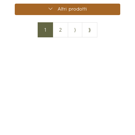
Altri prodotti
1
2
⟩
⟫