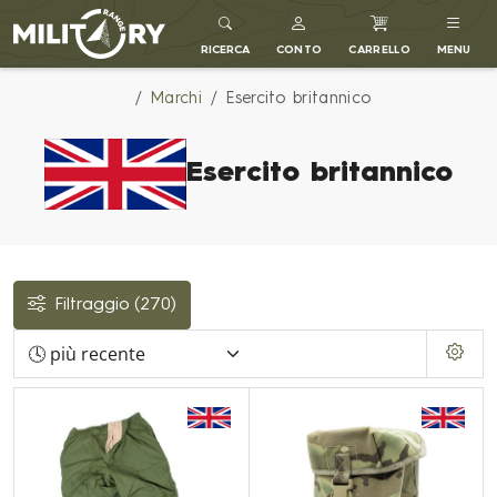
MILITARY RANGE IT
RICERCA
CONTO
CARRELLO
MENU
Marchi
Esercito britannico
Esercito britannico
Filtraggio
(270)