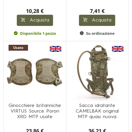
10,28 €
7,41 €
Acquista
Acquista
Disponibile 1 pezzo
Su ordinazione
Usato
Ginocchiere britanniche
Sacca idratante
VIRTUS Source Poron
CAMELBAK original
XRD MTP usate
MTP quasi nuova
23,86 €
36,21 €