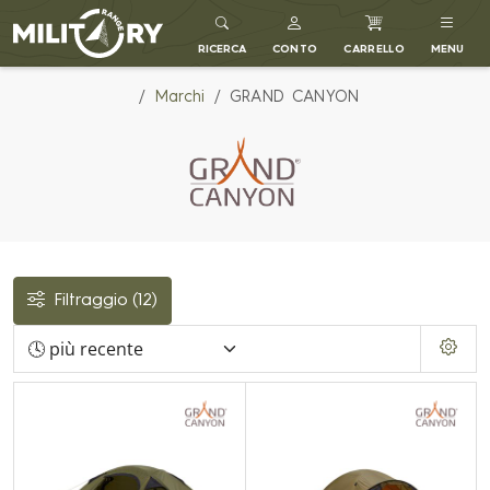
MILITARY RANGE IT
RICERCA
CONTO
CARRELLO
MENU
Marchi
GRAND CANYON
Filtraggio
(12)