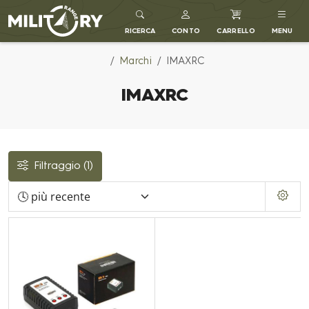
MILITARY RANGE IT
RICERCA
CONTO
CARRELLO
MENU
Marchi
IMAXRC
IMAXRC
Filtraggio
(1)