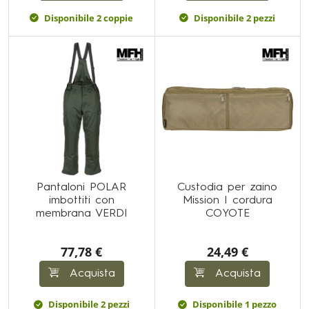
Disponibile 2 coppie
Disponibile 2 pezzi
Pantaloni POLAR
Custodia per zaino
imbottiti con
Mission I cordura
membrana VERDI
COYOTE
77,78 €
24,49 €
Acquista
Acquista
Disponibile 2 pezzi
Disponibile 1 pezzo