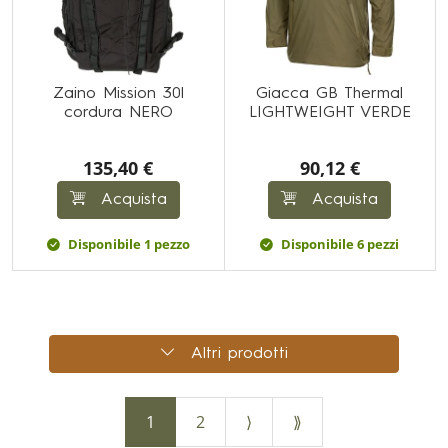
Zaino Mission 30l
Giacca GB Thermal
cordura NERO
LIGHTWEIGHT VERDE
135,40 €
90,12 €
Acquista
Acquista
Disponibile 1 pezzo
Disponibile 6 pezzi
Altri prodotti
1
2
⟩
⟫