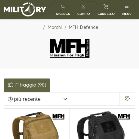
MILITARY RANGE IT
RICERCA
CONTO
CARRELLO
MENU
Marchi
MFH Defence
Filtraggio
(90)