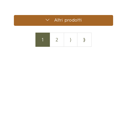
Altri prodotti
1
2
⟩
⟫