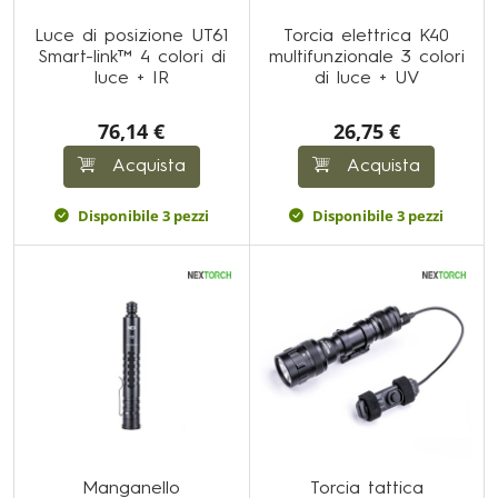
Luce di posizione UT61
Torcia elettrica K40
Smart-link™ 4 colori di
multifunzionale 3 colori
luce + IR
di luce + UV
76,14 €
26,75 €
Acquista
Acquista
Disponibile 3 pezzi
Disponibile 3 pezzi
Manganello
Torcia tattica