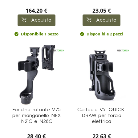
164,20 €
23,05 €
Acquista
Acquista
Disponibile 1 pezzo
Disponibile 2 pezzi
Fondina rotante V75
Custodia V51 QUICK-
per manganello NEX
DRAW per torcia
N21C e N28C
elettrica
28,40 €
22,63 €