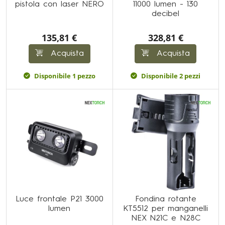
pistola con laser NERO
11000 lumen - 130
decibel
135,81 €
328,81 €
Acquista
Acquista
Disponibile 1 pezzo
Disponibile 2 pezzi
Luce frontale P21 3000
Fondina rotante
lumen
KT5512 per manganelli
NEX N21C e N28C