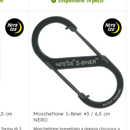
et
Disponibile 19 pezzi
,5 cm
Moschettone S-Biner #3 / 6,5 cm
NERO
 forma di S
Moschettone brevettato a doppia chiusura a