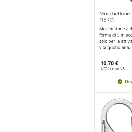
Moschettone 
NERO
Moschettone a d
forma di S in acc
solo per le attiv
vita quotidiana.
10,70 €
8,77 € senza IVA
Dis