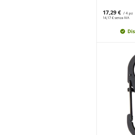
17,29 €
/ 4 pz
14,17 € senza IVA
Dis