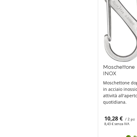
Moschettone 
INOX
Moschettone dop
in acciaio inossi
attività all'aper
quotidiana.
10,28 €
/ 2 pz
8,43 € senza IVA