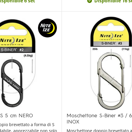
isponibile 6 set
Disponibile 16 s
 S 5 cm NERO
Moschettone S-Biner #3 / 6
INOX
pio brevettato a forma di S
idabile, apprezzabile non solo
Moschettone doppio brevettato a