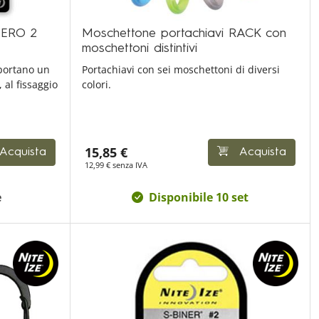
NERO 2
Moschettone portachiavi RACK con
moschettoni distintivi
pportano un
Portachiavi con sei moschettoni di diversi
 al fissaggio
colori.
15,85 €
Acquista
Acquista
12,99 € senza IVA
e
Disponibile 10 set