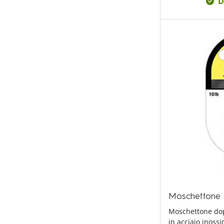
D
Moschettone
Moschettone dop
in acciaio inoss