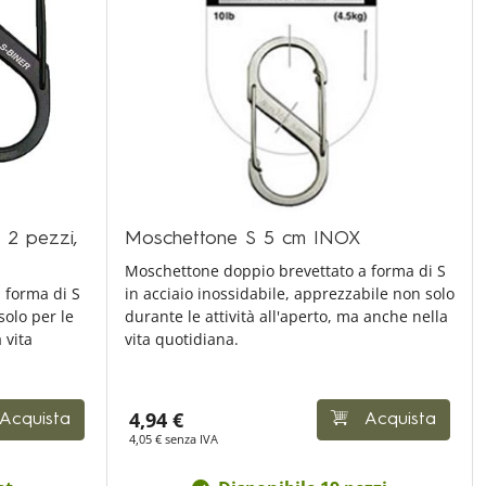
 2 pezzi,
Moschettone S 5 cm INOX
Moschettone doppio brevettato a forma di S
 forma di S
in acciaio inossidabile, apprezzabile non solo
solo per le
durante le attività all'aperto, ma anche nella
 vita
vita quotidiana.
4,94 €
Acquista
Acquista
4,05 € senza IVA