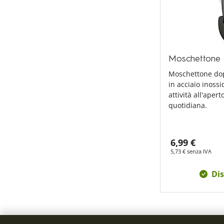
Moschettone 
Moschettone dop
in acciaio inossi
attività all'aper
quotidiana.
6,99 €
5,73 € senza IVA
Dis