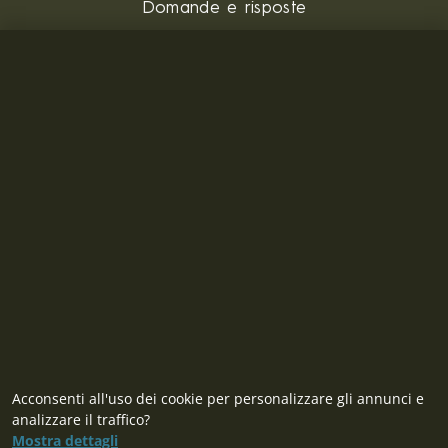
Domande e risposte
All'ingrosso
CONTATTO
MILITARY RANGE S.R.L.
Tržní 330, Litvínov, 436 01
Repubblica Ceca
ID: 28719166, P.IVA (VAT): CZ28719166
Contatto
Acconsenti all'uso dei cookie per personalizzare gli annunci e
analizzare il traffico?
Mostra dettagli