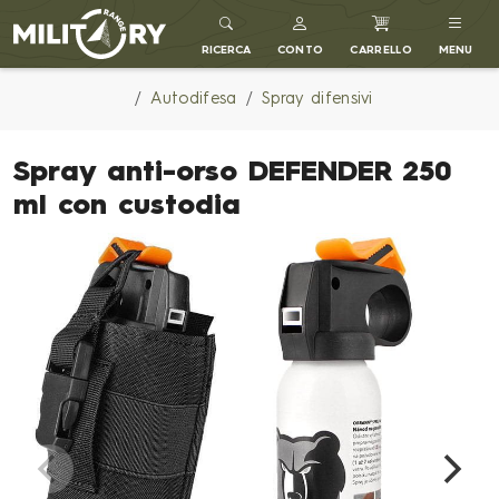
MILITARY RANGE IT
RICERCA
CONTO
CARRELLO
MENU
Autodifesa
Spray difensivi
Spray anti-orso DEFENDER 250
ml con custodia