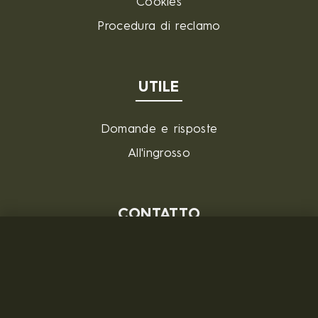
Cookies
Procedura di reclamo
UTILE
Domande e risposte
All'ingrosso
CONTATTO
MILITARY RANGE S.R.L.
Tržní 330, Litvínov, 436 01
Repubblica Ceca
ID: 28719166, P.IVA (VAT): CZ28719166