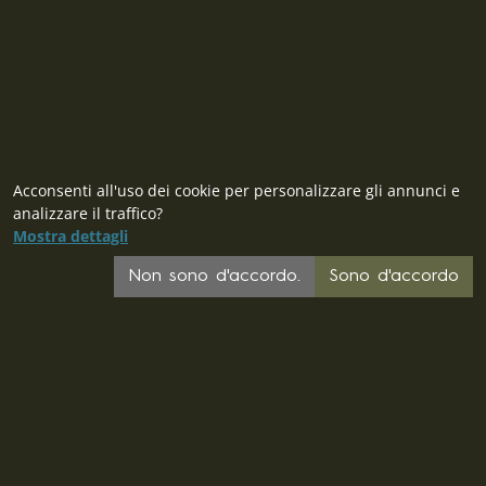
Contatto
Acconsenti all'uso dei cookie per personalizzare gli annunci e
analizzare il traffico?
Mostra dettagli
Non sono d'accordo.
Sono d'accordo
CZ
SK
PL
DE
FR