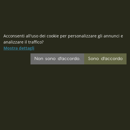
Acconsenti all'uso dei cookie per personalizzare gli annunci e
analizzare il traffico?
CZ
Mostra dettagli
SK
Non sono d'accordo.
Sono d'accordo
PL
DE
FR
EU
© 2026 MILITARY RANGE s.r.o.