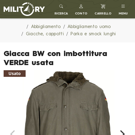
MILITARY RANGE IT
RICERCA
CONTO
CARRELLO
MENU
Abbigliamento
Abbigliamento uomo
Giacche, cappotti
Parka e smock lunghi
Giacca BW con imbottitura
VERDE usata
Usato