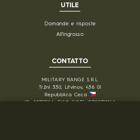
UTILE
Domande e risposte
All'ingrosso
CONTATTO
MILITARY RANGE S.R.L.
Tržní 330, Litvínov, 436 01
Repubblica Ceca
ID: 28719166, P.IVA (VAT): CZ28719166
Contatto