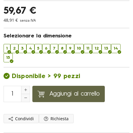
59,67 €
48,91 €
senza IVA
Selezionare la dimensione
1
2
3
4
5
6
7
8
9
10
11
12
13
14
15
Disponibile > 99 pezzi
Aggiungi al carrello
Condividi
Richiesta