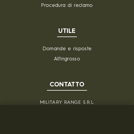
Procedura di reclamo
UTILE
Domande e risposte
All'ingrosso
CONTATTO
MILITARY RANGE S.R.L.
Tržní 330, Litvínov, 436 01
Repubblica Ceca
ID: 28719166, P.IVA (VAT): CZ28719166