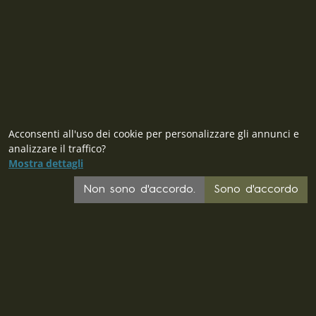
Contatto
Acconsenti all'uso dei cookie per personalizzare gli annunci e
analizzare il traffico?
Mostra dettagli
CZ
Non sono d'accordo.
Sono d'accordo
SK
PL
DE
FR
EU