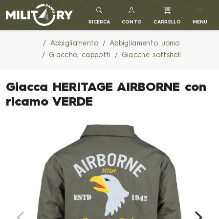
MILITARY RANGE IT
RICERCA
CONTO
CARRELLO
MENU
Abbigliamento
Abbigliamento uomo
Giacche, cappotti
Giacche softshell
Giacca HERITAGE AIRBORNE con
ricamo VERDE