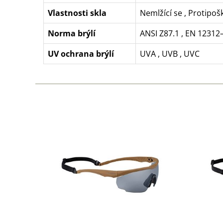
Vlastnosti skla
Nemlžící se
,
Protipoš
Norma brýlí
ANSI Z87.1
,
EN 12312
UV ochrana brýlí
UVA
,
UVB
,
UVC