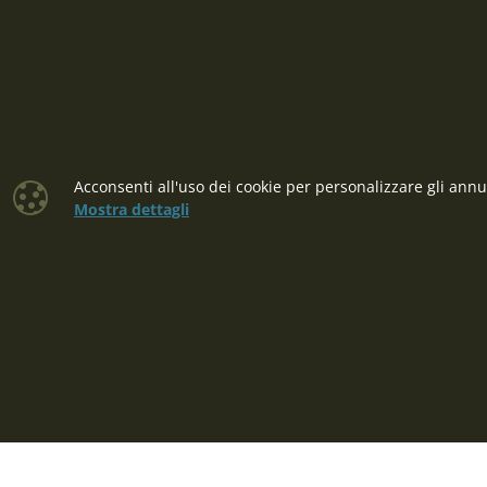
TUTTO SULLO SHOPPING
UTILE
Termini e Condizioni
Domande e 
Informativa sulla privacy GDPR
All'ingrosso
Acconsenti all'uso dei cookie per personalizzare gli annun
Cookies
Mostra dettagli
Procedura di reclamo