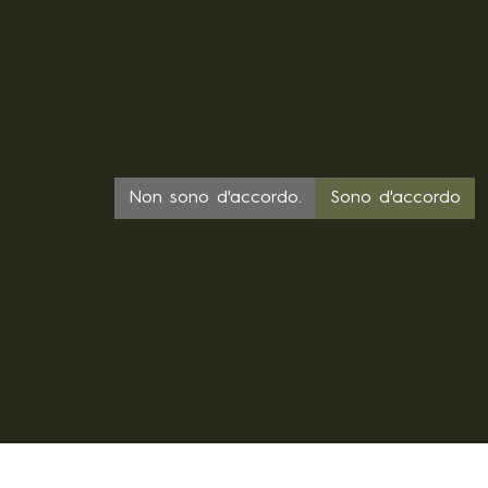
 CZ28719166
Non sono d'accordo.
Sono d'accordo
CZ
SK
PL
DE
FR
EU
© 2026 MILITARY RANGE s.r.o.