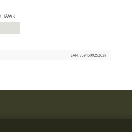
ACKHAWK
EAN:
8594500252639