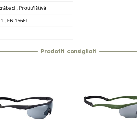
krábací
,
Protitříštivá
–1
,
EN 166FT
Prodotti consigliati