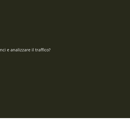
CONTATTO
risposte
MILITARY RANGE S.R.L.
Tržní 330, Litvínov, 436 01
Repubblica Ceca
ci e analizzare il traffico?
ID: 28719166, P.IVA (VAT):
Contatto