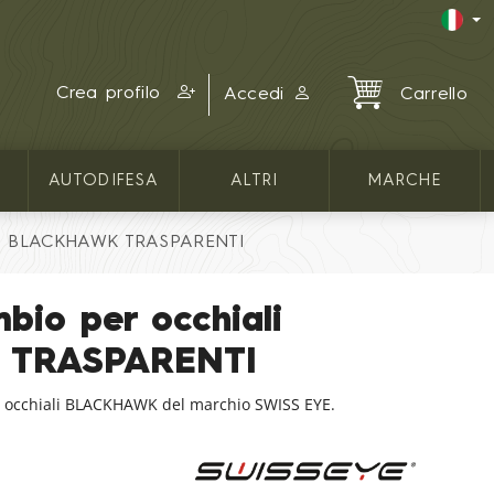
Crea profilo
Accedi
Carrello
AUTODIFESA
ALTRI
MARCHE
iali BLACKHAWK TRASPARENTI
mbio per occhiali
 TRASPARENTI
li occhiali BLACKHAWK del marchio SWISS EYE.