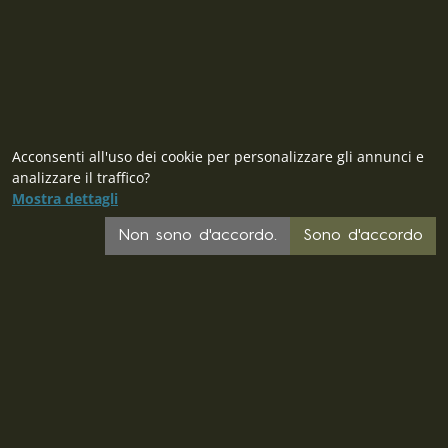
Acconsenti all'uso dei cookie per personalizzare gli annunci e
analizzare il traffico?
Mostra dettagli
CZ
Non sono d'accordo.
Sono d'accordo
SK
PL
DE
FR
EU