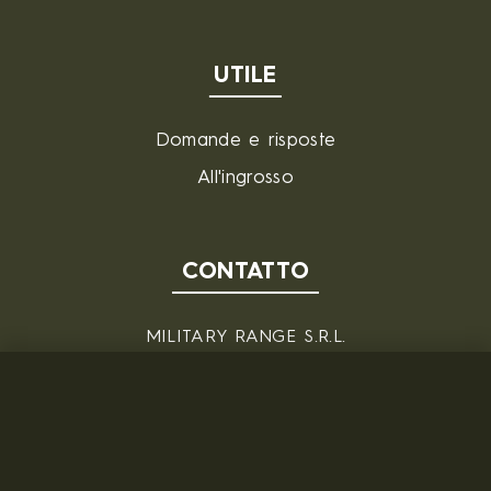
UTILE
Domande e risposte
All'ingrosso
CONTATTO
MILITARY RANGE S.R.L.
Tržní 330, Litvínov, 436 01
Repubblica Ceca
ID: 28719166, P.IVA (VAT): CZ28719166
Contatto