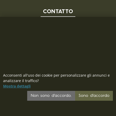
CONTATTO
MILITARY RANGE S.R.L.
Tržní 330, Litvínov, 436 01
Repubblica Ceca
ID: 28719166, P.IVA (VAT): CZ28719166
Contatto
Acconsenti all'uso dei cookie per personalizzare gli annunci e
analizzare il traffico?
Mostra dettagli
Non sono d'accordo.
Sono d'accordo