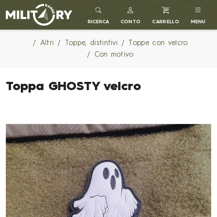
MILITARY RANGE IT
RICERCA
CONTO
CARRELLO
MENU
Altri
Toppe, distintivi
Toppe con velcro
Con motivo
Toppa GHOSTY velcro