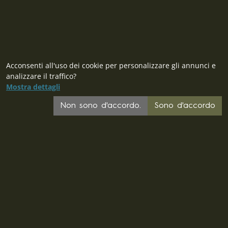
Acconsenti all'uso dei cookie per personalizzare gli annunci e
analizzare il traffico?
CZ
Mostra dettagli
SK
Non sono d'accordo.
Sono d'accordo
PL
DE
FR
EU
© 2026 MILITARY RANGE s.r.o.