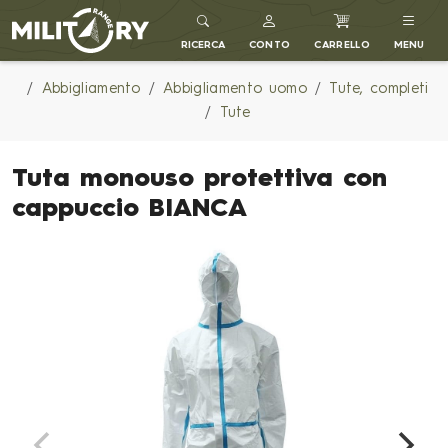
MILITARY RANGE IT
RICERCA
CONTO
CARRELLO
MENU
Abbigliamento
Abbigliamento uomo
Tute, completi
Tute
Tuta monouso protettiva con
cappuccio BIANCA