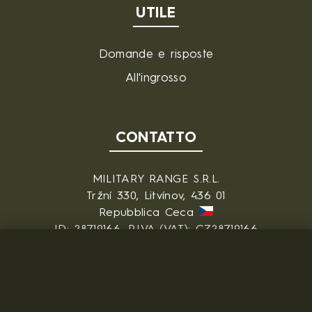
UTILE
Domande e risposte
All'ingrosso
CONTATTO
MILITARY RANGE S.R.L.
Tržní 330, Litvínov, 436 01
Repubblica Ceca
ID: 28719166, P.IVA (VAT): CZ28719166
Contatto