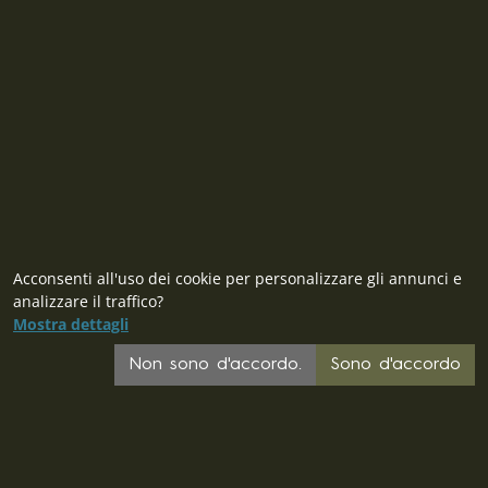
Repubblica Ceca
ID: 28719166, P.IVA (VAT): CZ28719166
Contatto
Acconsenti all'uso dei cookie per personalizzare gli annunci e
analizzare il traffico?
Mostra dettagli
CZ
Non sono d'accordo.
Sono d'accordo
SK
PL
DE