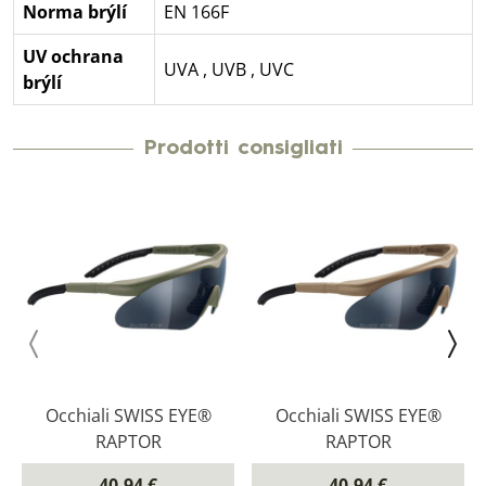
Norma brýlí
EN 166F
UV ochrana
UVA
,
UVB
,
UVC
brýlí
Prodotti consigliati
Occhiali SWISS EYE®
Occhiali SWISS EYE®
RAPTOR
RAPTOR
40,94 €
40,94 €