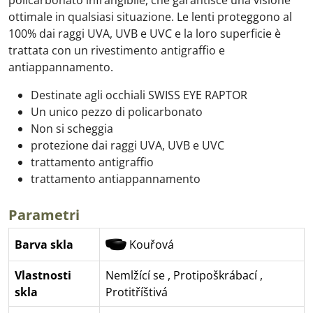
policarbonato infrangibile, che garantisce una visione
ottimale in qualsiasi situazione. Le lenti proteggono al
100% dai raggi UVA, UVB e UVC e la loro superficie è
trattata con un rivestimento antigraffio e
antiappannamento.
Destinate agli occhiali SWISS EYE RAPTOR
Un unico pezzo di policarbonato
Non si scheggia
protezione dai raggi UVA, UVB e UVC
trattamento antigraffio
trattamento antiappannamento
Parametri
Barva skla
Kouřová
Vlastnosti
Nemlžící se
,
Protipoškrábací
,
skla
Protitříštivá