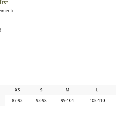
re:
vimenti
g
XS
S
M
L
87-92
93-98
99-104
105-110