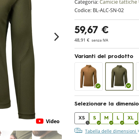
Categoria:
Camicie tattich
Codice:
BL-ALC-SN-02
59,67 €
48,91 €
senza IVA
Varianti del prodotto
Selezionare la dimensi
XS
S
M
L
XL
Video
Tabella delle dimensioni