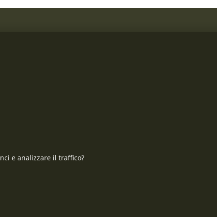
CONTATTO
risposte
MILITARY RANGE S.R.L.
Tržní 330, Litvínov, 436 01
Repubblica Ceca
ci e analizzare il traffico?
ID: 28719166, P.IVA (VAT):
Contatto