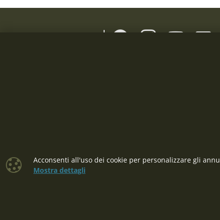
MILITARY RANGE
TUTTO SULLO SHOPPING
UTILE
Termini e Condizioni
Domande e 
Informativa sulla privacy GDPR
All'ingrosso
Acconsenti all'uso dei cookie per personalizzare gli annun
Cookies
Mostra dettagli
Procedura di reclamo