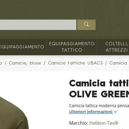
EQUIPAGGIAMENTO
COLTELLI,
EQUIPAGGIAMENTO
TATTICO
ATTREZZI
o
Camicie, bluse
Camicie tattiche UBACS
Camicia
Camicia tat
OLIVE GREE
Camicia tattica moderna pensat
Ulteriori informazioni
Marchio:
Helikon-Tex®