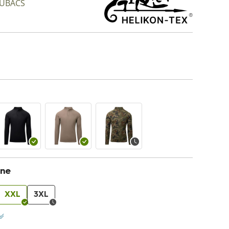
e UBACS
one
XXL
3XL