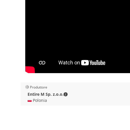
Produttore
Entire M Sp. z.o.o. - Dettagli di 
Entire M Sp. z.o.o.
🇵🇱 Polonia