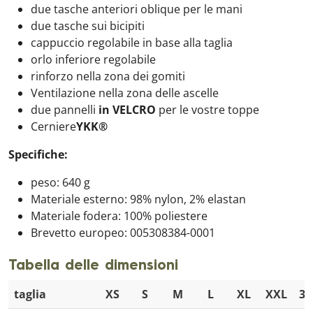
due tasche anteriori oblique per le mani
due tasche sui bicipiti
cappuccio regolabile in base alla taglia
orlo inferiore regolabile
rinforzo nella zona dei gomiti
Ventilazione nella zona delle ascelle
due pannelli
in VELCRO
per le vostre toppe
Cerniere
YKK®
Specifiche:
peso: 640 g
Materiale esterno: 98% nylon, 2% elastan
Materiale fodera: 100% poliestere
Brevetto europeo: 005308384-0001
Tabella delle dimensioni
taglia
XS
S
M
L
XL
XXL
3X