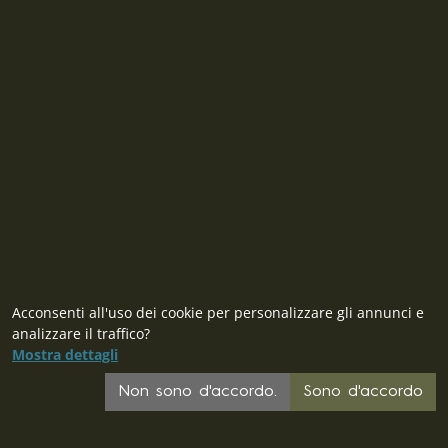
CONTATTO
MILITARY RANGE S.R.L.
Tržní 330, Litvínov, 436 01
Repubblica Ceca
ID: 28719166, P.IVA (VAT): CZ28719166
Contatto
Acconsenti all'uso dei cookie per personalizzare gli annunci e
analizzare il traffico?
Mostra dettagli
Non sono d'accordo.
Sono d'accordo
CZ