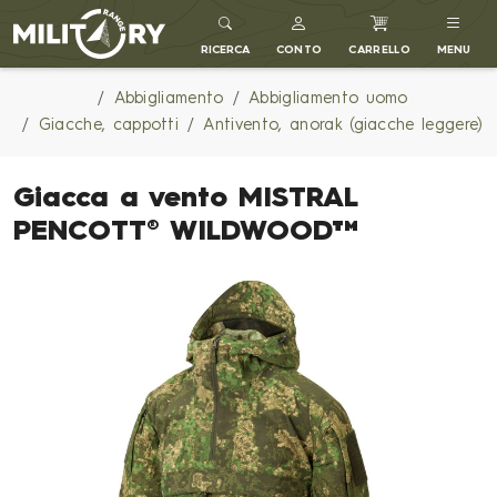
MILITARY RANGE IT
RICERCA
CONTO
CARRELLO
MENU
Abbigliamento
Abbigliamento uomo
Giacche, cappotti
Antivento, anorak (giacche leggere)
Giacca a vento MISTRAL
PENCOTT® WILDWOOD™