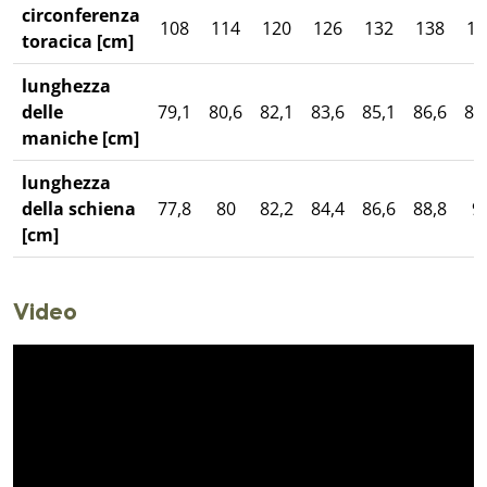
circonferenza
108
114
120
126
132
138
14
toracica [cm]
lunghezza
delle
79,1
80,6
82,1
83,6
85,1
86,6
88
maniche [cm]
lunghezza
della schiena
77,8
80
82,2
84,4
86,6
88,8
9
[cm]
Video