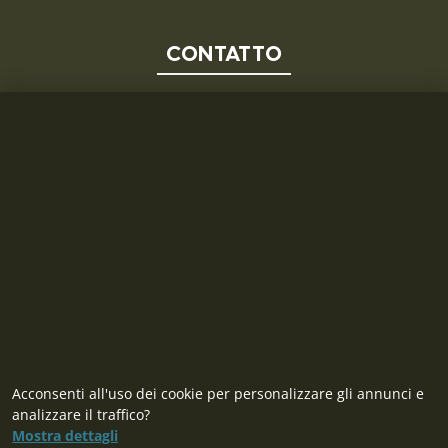
CONTATTO
MILITARY RANGE S.R.L.
Tržní 330, Litvínov, 436 01
Repubblica Ceca
ID: 28719166, P.IVA (VAT): CZ28719166
Contatto
Acconsenti all'uso dei cookie per personalizzare gli annunci e
analizzare il traffico?
Mostra dettagli