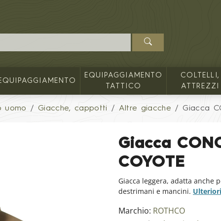
EQUIPAGGIAMENTO
COLTELLI,
EQUIPAGGIAMENTO
TATTICO
ATTREZZI
o uomo
Giacche, cappotti
Altre giacche
Giacca 
Giacca CON
COYOTE
Giacca leggera, adatta anche pe
destrimani e mancini.
Ulterior
Marchio:
ROTHCO