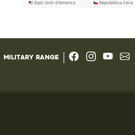
🇺🇸 Stati Uniti d'America
🇨🇿 Repubblica Ceca
MILITARY RANGE
TUTTO SULLO SHOPPING
UTILE
Termini e Condizioni
Domande e 
Informativa sulla privacy GDPR
All'ingrosso
Cookies