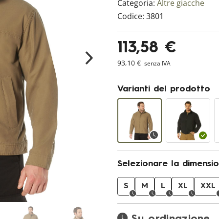
Categoria:
Altre giacche
Codice:
3801
113,58 €
93,10 €
senza IVA
Varianti del prodotto
Selezionare la dimensi
S
M
L
XL
XXL