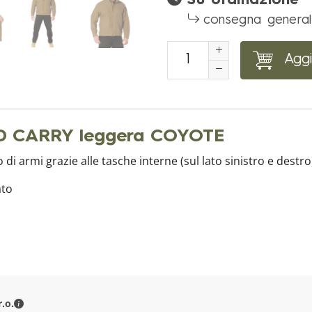
Su ordinazione
consegna general
Aggi
 CARRY leggera COYOTE
di armi grazie alle tasche interne (sul lato sinistro e destro
ato
MILITARY RANGE s.r.o. - Dettagli di contatto
.o.