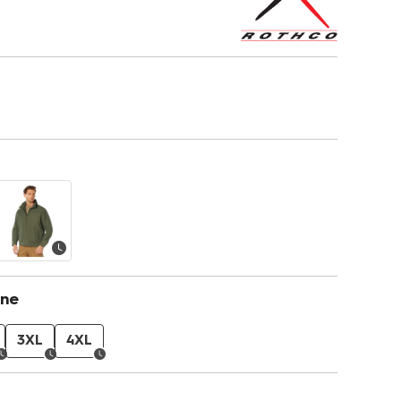
one
3XL
4XL