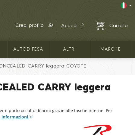
Crea profilo
Accedi
Carrello
AUTODIFESA
ALTRI
MARCHE
CONCEALED CARRY leggera COYOTE
CEALED CARRY leggera
r il porto occulto di armi grazie alle tasche interne. Per
i informazioni