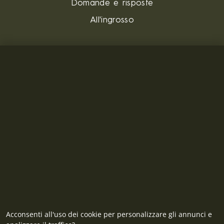
Domande e risposte
All'ingrosso
CONTATTO
MILITARY RANGE S.R.L.
Tržní 330, Litvínov, 436 01
Repubblica Ceca
ID: 28719166, P.IVA (VAT): CZ28719166
Contatto
Acconsenti all'uso dei cookie per personalizzare gli annunci e