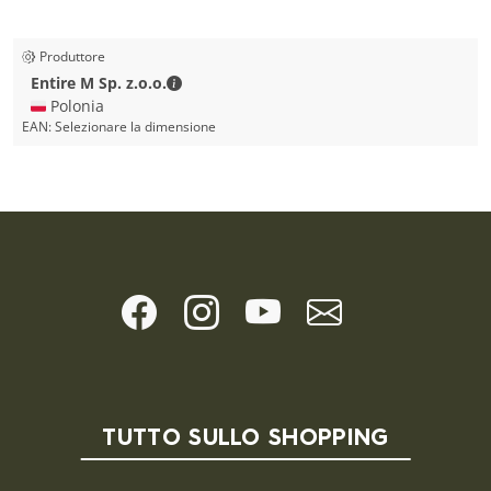
Produttore
Entire M Sp. z.o.o. - Dettagli di contatto
Entire M Sp. z.o.o.
🇵🇱 Polonia
EAN:
Selezionare la dimensione
TUTTO SULLO SHOPPING