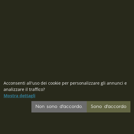
Tržní 330, Litvínov, 436 01
Repubblica Ceca
ID: 28719166, P.IVA (VAT): CZ28719166
Contatto
Acconsenti all'uso dei cookie per personalizzare gli annunci e
analizzare il traffico?
Mostra dettagli
CZ
Non sono d'accordo.
Sono d'accordo
SK
PL