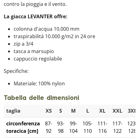
contro la pioggia e il vento.
La giacca LEVANTER offre:
colonna d'acqua 10.000 mm
traspirabilità 10.000 g/m2 in 24 ore
zip a 3/4
tasca a marsupio
cappuccio regolabile
Specifiche:
Materiale: 100% nylon
Tabella delle dimensioni
taglia
XS
S
M
L
XL
XXL
3XL
circonferenza
87-
93-
99-
105-
111-
117-
123-
toracica [cm]
92
98
104
110
116
122
128