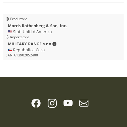
Produttore
Morris Rothenberg & Son, Inc.
🇺🇸 Stati Uniti d'America
Importatore
MILITARY RANGE s.r.o. - Dettagli di c
MILITARY RANGE s.r.o.
🇨🇿 Repubblica Ceca
EAN:
613902052400