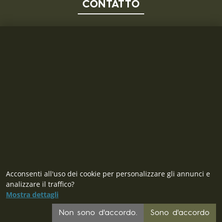
CONTATTO
MILITARY RANGE S.R.L.
Tržní 330, Litvínov, 436 01
Repubblica Ceca
ID: 28719166, P.IVA (VAT): CZ28719166
Contatto
Acconsenti all'uso dei cookie per personalizzare gli annunci e
analizzare il traffico?
Mostra dettagli
CZ
Non sono d'accordo.
Sono d'accordo