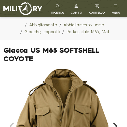
MILITARY RANGE IT
RICERCA
CONTO
CARRELLO
MENU
Abbigliamento
Abbigliamento uomo
Giacche, cappotti
Parkas stile M65, M51
Giacca US M65 SOFTSHELL
COYOTE