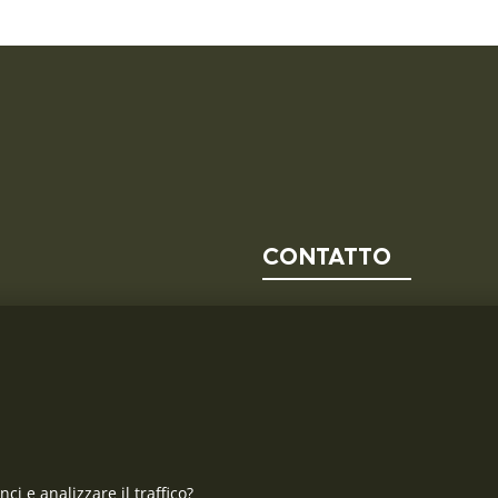
CONTATTO
risposte
MILITARY RANGE S.R.L.
Tržní 330, Litvínov, 436 01
Repubblica Ceca
ID: 28719166, P.IVA (VAT):
Contatto
ci e analizzare il traffico?