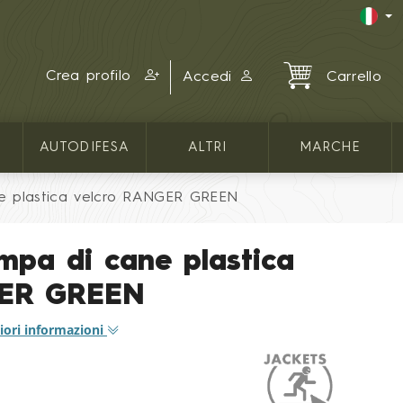
Crea profilo
Accedi
Carrello
AUTODIFESA
ALTRI
MARCHE
e plastica velcro RANGER GREEN
pa di cane plastica
GER GREEN
iori informazioni