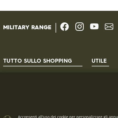
MILITARY RANGE
TUTTO SULLO SHOPPING
UTILE
Termini e Condizioni
Domande e 
Informativa sulla privacy GDPR
All'ingrosso
Cookies
Procedura di reclamo
Acconsenti all'uso dei cookie per personalizzare gli annun