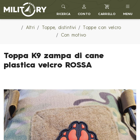
MILITARY RANGE IT
RICERCA
CONTO
CARRELLO
MENU
Altri
Toppe, distintivi
Toppe con velcro
Con motivo
Toppa K9 zampa di cane
plastica velcro ROSSA