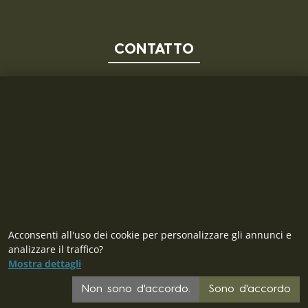
CONTATTO
MILITARY RANGE S.R.L.
Tržní 330, Litvínov, 436 01
Repubblica Ceca
ID: 28719166, P.IVA (VAT): CZ28719166
Contatto
Acconsenti all'uso dei cookie per personalizzare gli annunci e
analizzare il traffico?
Mostra dettagli
Non sono d'accordo.
Sono d'accordo